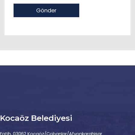
Gönder
Kocaöz Belediyesi
Fatih, 03062 Kocaöz/Çobanlar/Afyonkarahisar