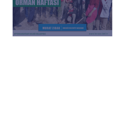
Çörek Otu Tohumu