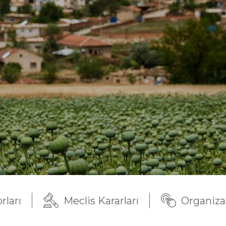
ları
Meclis Kararları
Organiza