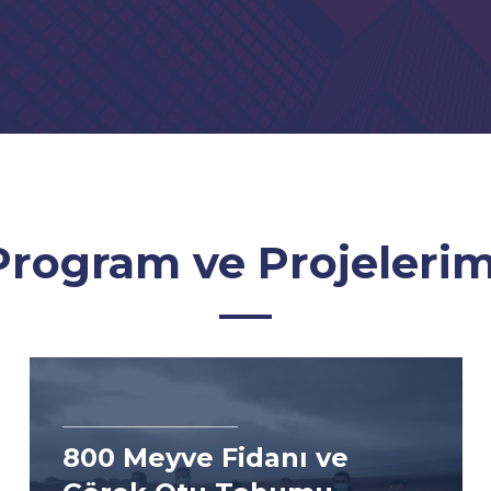
Program ve Projelerim
Çobanlar Seyitler
Sulaması Yenileme 2.