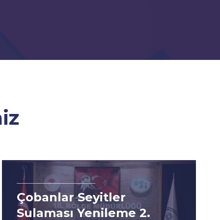
iz
Tıbbi ve Aromatik
Bitkilerin Yetiştirilmesi,