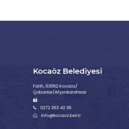
Kocaöz Belediyesi
Fatih, 03062 Kocaöz/
Çobanlar/Afyonkarahisar
0272 263 42 36
info@kocaoz.bel.tr