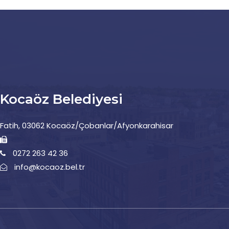
Kocaöz Belediyesi
Fatih, 03062 Kocaöz/Çobanlar/Afyonkarahisar
0272 263 42 36
info@kocaoz.bel.tr