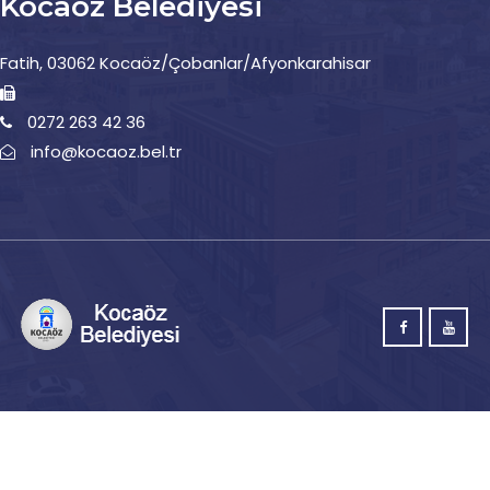
Kocaöz Belediyesi
Fatih, 03062 Kocaöz/Çobanlar/Afyonkarahisar
0272 263 42 36
info@kocaoz.bel.tr