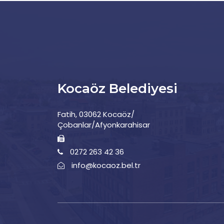
Kocaöz Belediyesi
Fatih, 03062 Kocaöz/
Çobanlar/Afyonkarahisar
0272 263 42 36
info@kocaoz.bel.tr